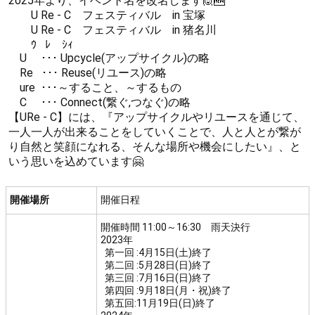
2025年より、イベント名を改名します🙋🆕
【過去開催】フリーマーケット(hiro商店主催)
U Re - C フェスティバル in 宝塚
U Re - C フェスティバル in 猪名川
ｳ ﾚ ｼｨ
U ･･･ Upcycle(アップサイクル)の略
Re ･･･ Reuse(リユース)の略
ure ･･･～すること、～するもの
C ･･･ Connect(繋ぐ,つなぐ)の略
【URe - C】には、『アップサイクルやリユースを通じて、
一人一人が出来ることをしていくことで、人と人とが繋が
り自然と笑顔になれる、そんな場所や機会にしたい』、と
いう思いを込めています🤗
開催場所
開催日程
開催時間 11:00～16:30 雨天決行
2023年
第一回 :4月15日(土)終了
第二回 :5月28日(日)終了
第三回 :7月16日(日)終了
第四回 :9月18日(月・祝)終了
第五回:11月19日(日)終了