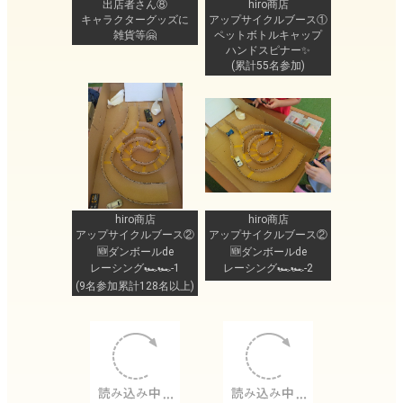
出店者さん⑧
hiro商店
キャラクターグッズに
アップサイクルブース①
雑貨等🤗
ペットボトルキャップ
ハンドスピナー✨
(累計55名参加)
hiro商店
hiro商店
アップサイクルブース②
アップサイクルブース②
🆕ダンボールde
🆕ダンボールde
レーシング🏎🏎-1
レーシング🏎🏎-2
(9名参加累計128名以上)