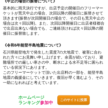
《中止の場合の振替について》
基本的に雨天決行ですが、出店予定の開催日のフリーマー
ケットが荒天中止の場合、次回以降の開催日に振替させて
頂きます(振替が次回開催日の場合で、その日も荒天中止の
場合は次々回以降)。また、次回以降開催日に出店者様都合
で出店出来ない場合でも、ご連絡頂ければ次々回以降の開
催日に振替致します。
《令和6年能登半島地震について》
石川県能登地方で発生した震度7の大地震で、被害に合わ
れた方々にお見舞い申し上げます。余震が続いており、避
難場所での厳しい寒さの中、断水による水不足等に困られ
ている状況下にあります。
このフリーマーケットで頂いた出店料の一部を、能登半島
地震の義援金にしていきます。復旧が早く進むよう、その
一助になれればと考えています。
ホームページ
このサイトに投票
ランキング
参加中