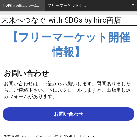
»
TOP(hiro商店ホームページ)
フリーマーケット(hiro商店主催)
【過去開催③】フリーマーケット(hiro商店主催)
【過去開催②】フリーマーケット(hiro商店主催)
地産品の紹介
未来へつなぐ with SDGs by hiro商店
誰でも手軽にSDGs
誰でも手軽にSDGs～続～
おすすめエコバッグの紹介
【フリーマーケット開催
SDGs 17の目標 関連イベント(hiro商店主催)🎪
SDGs 17の目標 関連イベント(hiro商店主催)🎪 ～続～
情報】
SDGs 17の目標 全般関連活動💃
子ども食堂の支援,協力(計画と実績)👦👧
SDGs 17の目標 ①②③関連活動💃～続(3)～
SDGs 17の目標 ①②③関連活動💃～続(2)～
お問い合わせ
SDGs 17の目標 ①②③関連活動💃～続～
SDGs 17の目標 ①②③関連活動💃
SDGs 17の目標 ⑪関連活動💃
『アップサイクルパートナーシップ by hiro商店』🙋
お問い合わせは、下記からお願いします。質問ありました
ら、ご連絡下さい。下にスクロールしますと、出店申し込
アップサイクルイベント(hiro商店主催)🎪
SDGs 17の目標 ⑫関連活動💃
みフォームがあります。
SDGs 17の目標 ⑫関連活動💃～続～
SDGs 17の目標 ⑫関連活動💃～続(2)～
お問い合わせ
SDGs 17の目標 ⑭関連活動💃
SDGs 17の目標 ⑮関連活動💃
SDGs 17の目標 ⑰関連活動💃
一期一会 一期一品 一期一食
Instagram Blog