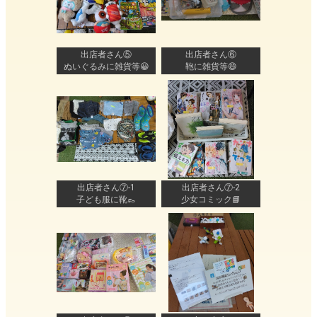
出店者さん⑤
出店者さん⑥
ぬいぐるみに雑貨等😀
鞄に雑貨等😄
出店者さん⑦-1
出店者さん⑦-2
子ども服に靴👞
少女コミック📘