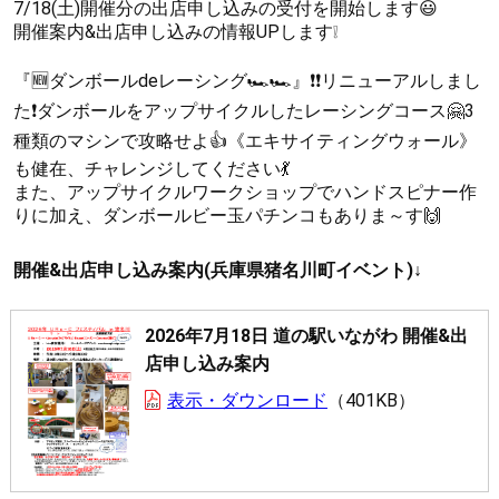
7/18(土)開催分の出店申し込みの受付を開始します😃
開催案内&出店申し込みの情報UPします❕
『🆕ダンボールdeレーシング🏎🏎』❗❗リニューアルしまし
た❗ダンボールをアップサイクルしたレーシングコース🤗3
種類のマシンで攻略せよ👍《エキサイティングウォール》
も健在、チャレンジしてください💃
また、アップサイクルワークショップでハンドスピナー作
りに加え、ダンボールビー玉パチンコもありま～す🙌
開催&出店申し込み案内(兵庫県猪名川町イベント)↓
2026年7月18日 道の駅いながわ 開催&出
店申し込み案内
表示・ダウンロード
401KB