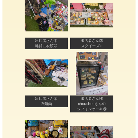
出店者さん①
出店者さん②
雑貨に衣類😃
スクイーズ✨
出店者さん③
出店者さん④
衣類🤗
chouchouさんの
シフォンケーキ😋