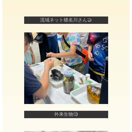
流域ネット猪名川さん🤝
外来生物🧐