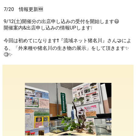
7/20 情報更新🆕
9/12(土)開催分の出店申し込みの受付を開始します😃
開催案内&出店申し込みの情報UPします❕
今回は初めてになります❗『流域ネット猪名川』さん🤝によ
る、「外来種や猪名川の生き物の展示」をして頂きます✨
🧐✨