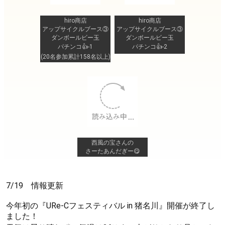
hiro商店
hiro商店
アップサイクルブース③
アップサイクルブース③
ダンボールビー玉
ダンボールビー玉
パチンコ👍-1
パチンコ👍-2
(20名参加累計158名以上)
西風の宝さんの
さーたあんだぎー😋
7/19 情報更新
今年初の『URe-Cフェスティバル in 猪名川』開催が終了し
ました！