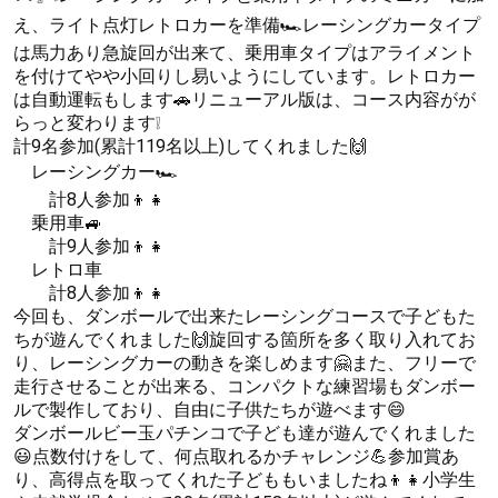
え、ライト点灯レトロカーを準備🏎レーシングカータイプ
は馬力あり急旋回が出来て、乗用車タイプはアライメント
を付けてやや小回りし易いようにしています。レトロカー
は自動運転もします🚗リニューアル版は、コース内容がが
らっと変わります❕
計9名参加(累計119名以上)してくれました🙌
レーシングカー🏎
計8人参加👦👧
乗用車🚙
計9人参加👦👧
レトロ車
計8人参加👦👧
今回も、ダンボールで出来たレーシングコースで子どもた
ちが遊んでくれました🙌旋回する箇所を多く取り入れてお
り、レーシングカーの動きを楽しめます🤗また、フリーで
走行させることが出来る、コンパクトな練習場もダンボー
ルで製作しており、自由に子供たちが遊べます😄
ダンボールビー玉パチンコで子ども達が遊んでくれました
😃点数付けをして、何点取れるかチャレンジ💪参加賞あ
り、高得点を取ってくれた子どももいましたね👦👧小学生