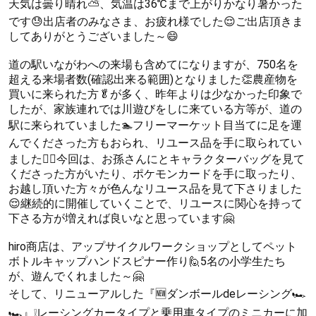
天気は曇り晴れ⛅、気温は36℃まで上がりかなり暑かった
です😓出店者のみなさま、お疲れ様でした😌ご出店頂きま
してありがとうございました～😄
道の駅いながわへの来場も含めてになりますが、750名を
超える来場者数(確認出来る範囲)となりました👏農産物を
買いに来られた方🥬が多く、昨年よりは少なかった印象で
したが、家族連れでは川遊びをしに来ている方等が、道の
駅に来られていました🏊フリーマーケット目当てに足を運
んでくださった方もおられ、リユース品を手に取られてい
ました🙇‍♀今回は、お孫さんにとキャラクターバッグを見て
くださった方がいたり、ポケモンカードを手に取ったり、
お越し頂いた方々が色んなリユース品を見て下さりました
😌継続的に開催していくことで、リユースに関心を持って
下さる方が増えれば良いなと思っています🤗
hiro商店は、アップサイクルワークショップとしてペット
ボトルキャップハンドスピナー作り🙋5名の小学生たち
が、遊んでくれました～🤗
そして、リニューアルした『🆕ダンボールdeレーシング🏎
🏎』❕レーシングカータイプと乗用車タイプのミニカーに加