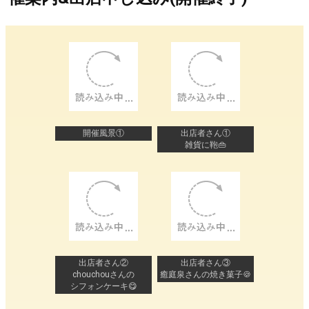
開催風景①
出店者さん①
雑貨に鞄👜
出店者さん②
出店者さん③
chouchouさんの
癒庭泉さんの焼き菓子🍪
シフォンケーキ😋