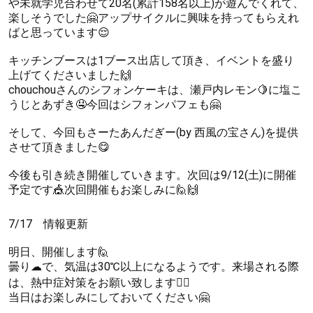
や未就学児合わせて20名(累計158名以上)が遊んでくれて、
楽しそうでした🤗アップサイクルに興味を持ってもらえれ
ばと思っています😌
キッチンブースは1ブース出店して頂き、イベントを盛り
上げてくださいました🙌
chouchouさんのシフォンケーキは、瀬戸内レモン🍋に塩こ
うじとあずき🤤今回はシフォンパフェも🤗
そして、今回もさーたあんだぎー(by 西風の宝さん)を提供
させて頂きました😋
今後も引き続き開催していきます。次回は9/12(土)に開催
予定です🎪次回開催もお楽しみに🙋🙌
7/17 情報更新
明日、開催します🙋
曇り☁で、気温は30℃以上になるようです。来場される際
は、熱中症対策をお願い致します🙇‍♀
当日はお楽しみにしておいてください🤗